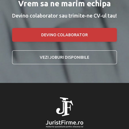
Vrem sa ne marim echipa
Devino colaborator sau trimite-ne CV-ul tau!
DEVINO COLABORATOR
VEZI JOBURI DISPONIBILE