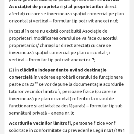
Asociației de proprietari și al proprietarilor
direct
afectați cu care se învecineaza spațiul comercial pe plan
orizontal și vertical – formular tip potrivit anexei nr.6;
În cazul în care nu există constituită Asociație de
proprietari, modificarea orarului se va face cu acordul
proprietarilor/ chiriașilor direct afectați cu care se
învecinează spațiul comercial pe plan orizontal și
vertical – formular tip potrivit anexei nr. 7;
(2) În
clădirile independente având destinație
comercială
în vederea aprobării orarului de funcționare
peste ora 22°° se vor depune la documentație acordurile
tuturor vecinilor limitrofi, persoane fizice (cu care se
învecinează pe plan orizontal) referitor la orarul de
funcţionare şi activitatea desfăşurată – formular tip sub
semnătură privată – anexa nr. 8;
Acordurile vecinilor limitrofi,
persoane fizice vor fi
solicitate în conformitate cu prevederile Legii nr.61/1991