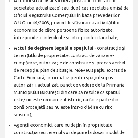
Act constitutiv al societăţii
(statut, contract de
societate, actualizate) sau, după caz rezoluţia emisă de
Oficiul Registrului Comerţului în baza prevederilor
O.U.G. nr.44/2008, privind desfăşurarea activităţilor
economice de către persoane fizice autorizate,
întreprinderi individuale şi întreprinderi familiale;
Actul de deţinere legală a spaţiului
- construcţie şi
teren (titlu de proprietate, contract de vânzare-
cumpărare, autorizaţie de construire şi proces verbal
de recepție, plan de situaţie, releveu spațiu, extras de
Carte Funciară, informativ, pentru spațiul supus
autorizării, actualizat, punct de vedere de la Primaria
Municipiului București din care să rezulte că spatiul
este/ nu este monument istoric, nu face parte din
zonă protejată sau nu este într-o clădire cu risc
seismic);
Agenții economici, care nu deţin în proprietate
construcția sau terenul vor depune la dosar modul de