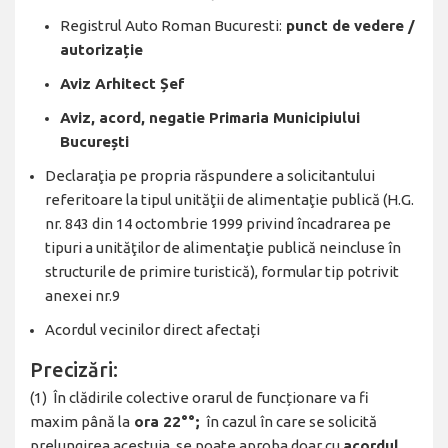
Registrul Auto Roman Bucuresti:
punct de vedere /
autorizație
Aviz Arhitect Șef
Aviz, acord, negatie Primaria Municipiului
București
Declaraţia pe propria răspundere a solicitantului
referitoare la tipul unităţii de alimentaţie publică (H.G.
nr. 843 din 14 octombrie 1999 privind încadrarea pe
tipuri a unităţilor de alimentaţie publică neincluse în
structurile de primire turistică), formular tip potrivit
anexei nr.9
Acordul vecinilor direct afectați
Precizări:
(1) În clădirile colective orarul de funcționare va fi
maxim până la
ora 22°°;
în cazul în care se solicită
prelungirea acestuia, se poate aproba doar cu
acordul