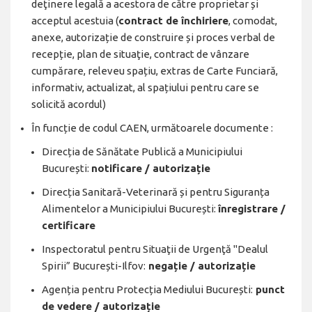
deţinere legală a acestora de către proprietar și
acceptul acestuia (
contract de închiriere
, comodat,
anexe, autorizație de construire și proces verbal de
recepție, plan de situaţie, contract de vânzare
cumpărare, releveu spațiu, extras de Carte Funciară,
informativ, actualizat, al spațiului pentru care se
solicită acordul)
În funcție de codul CAEN, următoarele documente :
Direcția de Sănătate Publică a Municipiului
București:
notificare / autorizație
Direcția Sanitară-Veterinară și pentru Siguranța
Alimentelor a Municipiului București:
înregistrare /
certificare
Inspectoratul pentru Situaţii de Urgenţă "Dealul
Spirii” București-Ilfov:
negație / autorizație
Agenția pentru Protecția Mediului București:
punct
de vedere / autorizație