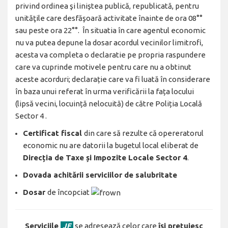
privind ordinea şi liniştea publică, republicată, pentru
unităţile care desfăşoară activitate înainte de ora 08°°
sau peste ora 22°°. În situatia în care agentul economic
nu va putea depune la dosar acordul vecinilor limitrofi,
acesta va completa o declaratie pe propria raspundere
care va cuprinde motivele pentru care nu a obtinut
aceste acorduri; declarație care va fi luată în considerare
în baza unui referat în urma verificării la fața locului
(lipsă vecini, locuință nelocuită) de către Poliția Locală
Sector 4 .
Certificat fiscal
din care să rezulte că opereratorul
economic nu are datorii la bugetul local eliberat de
Direcția de Taxe și Impozite Locale Sector 4
.
Dovada achitării serviciilor de salubritate
Dosar
de încopciat
Serviciile
JF
se adresează celor care
își prețuiesc