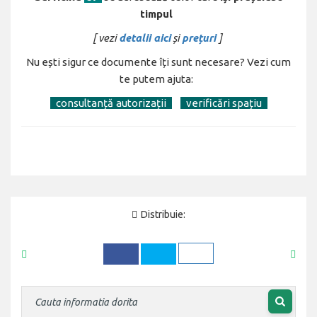
timpul
[ vezi
detalii aici
și
prețuri
]
Nu ești sigur ce documente îți sunt necesare? Vezi cum
te putem ajuta:
[
consultanță
autorizații
]
[
verificări spațiu
]
Distribuie: